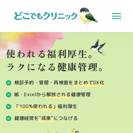
使われる福利厚生。
ラクになる健康管理。
検診予約・管理・再検査を
まとめてDX化
紙・Excelから
解放される
健康管理
「100%使われる」
福利厚生
健康経営を
"成果"
につなげる