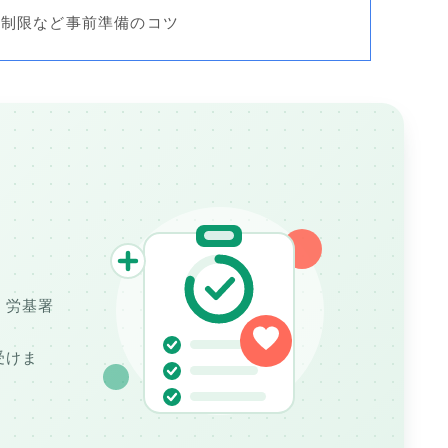
事制限など事前準備のコツ
、
。
・労基署
受けま