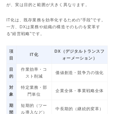
が、実は目的と範囲が大きく異なります。
IT化は、既存業務を効率化するための“手段”です。
一方、DXは業務や組織の構造そのものを変革す
る“経営戦略”です。
項
DX（デジタルトランスフ
IT化
目
ォーメーション）
目
作業効率・コ
価値創造・競争力の強化
的
スト削減
対
特定業務・部
企業全体・事業戦略全体
象
門単位
期
短期的（ツー
中長期的（継続的変革）
間
ル導入など）