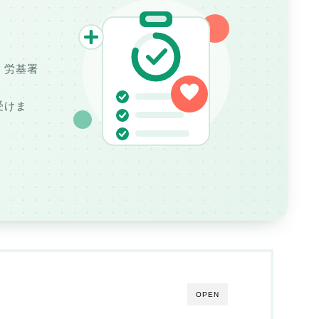
。
・労基署
受けま
OPEN