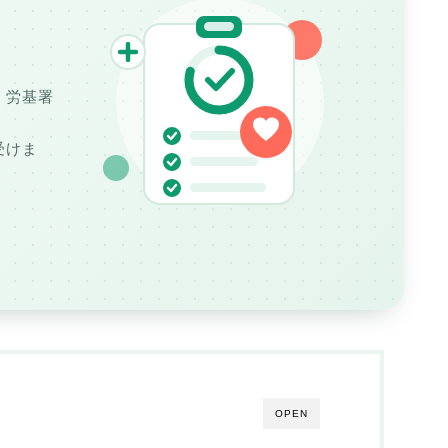
。
・労基署
受けま
OPEN